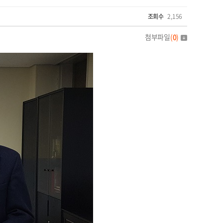
조회수
2,156
첨부파일
(
0
)