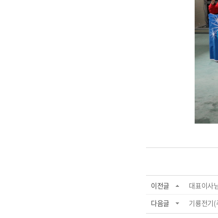
이전글
대표이사님
다음글
기룡전기(주